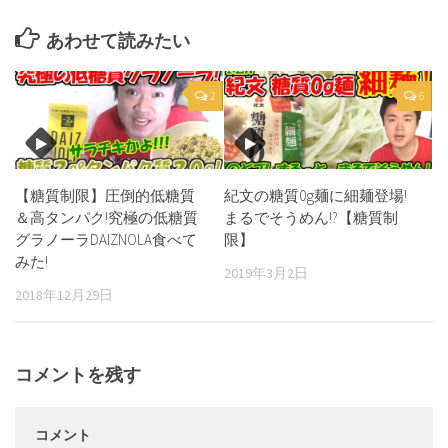
あわせて読みたい
2
6
【糖質制限】圧倒的低糖質
紀文の糖質0g麺に細麺登場!
＆高タンパク!究極の低糖質
まるでそうめん!?【糖質制
グラノーラDAIZNOLA食べて
限】
みた!
2019年3月2日
2018年12月29日
コメントを残す
コメント