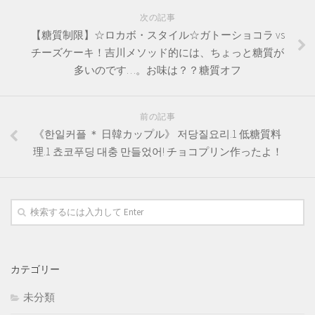
次の記事
【糖質制限】☆ロカボ・スタイル☆ガトーショコラ vs
チーズケーキ！吉川メソッド的には、ちょっと糖質が
多いのです…。お味は？？糖質オフ
前の記事
《한일커플 ＊ 日韓カップル》 저당질요리.1 低糖質料
理.1 쵸코푸딩 대충 만들었어! チョコプリン作ったよ！
カテゴリー
未分類