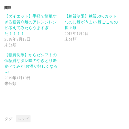
開
し
開
き
い
き
関連
ま
ウ
ま
す)
ィ
す)
【ダイエット】手軽で簡単す
【糖質制限】糖質50%カット
ン
ド
ぎる糖質０麺のアレンジレシ
なのに麺がうまい!麺ごこちの
ウ
で
ピ考えてみたらうますぎ
担々麺!
開
た！！！！
2019年1月5日
き
ま
2018年7月13日
未分類
す)
未分類
【糖質制限】からだシフトの
低糖質なタレ味のやきとり缶
食べてみた!お酒が欲しくなる
～!
2019年1月10日
未分類
タグ:
レシピ