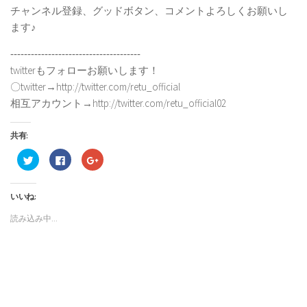
チャンネル登録、グッドボタン、コメントよろしくお願いし
ます♪
‐‐‐‐‐‐‐‐‐‐‐‐‐‐‐‐‐‐‐‐‐‐‐‐‐‐‐‐‐‐‐‐‐‐‐‐‐‐
twitterもフォローお願いします！
〇twitter→http://twitter.com/retu_official
相互アカウント→http://twitter.com/retu_official02
共有:
ク
Facebook
ク
リ
で
リ
ッ
共
ッ
ク
有
ク
し
す
し
いいね:
て
る
て
Twitter
に
Google+
で
は
で
読み込み中...
共
ク
共
有
リ
有
(新
ッ
(新
し
ク
し
い
し
い
ウ
て
ウ
ィ
く
ィ
ン
だ
ン
ド
さ
ド
ウ
い
ウ
で
(新
で