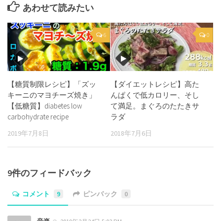
あわせて読みたい
6
0
【糖質制限レシピ】「ズッ
【ダイエットレシピ】高た
キーニのマヨチーズ焼き」
んぱくで低カロリー、そし
【低糖質】diabetes low
て満足。まぐろのたたきサ
carbohydrate recipe
ラダ
2019年7月8日
2018年7月6日
9件のフィードバック
コメント
9
ピンバック
0