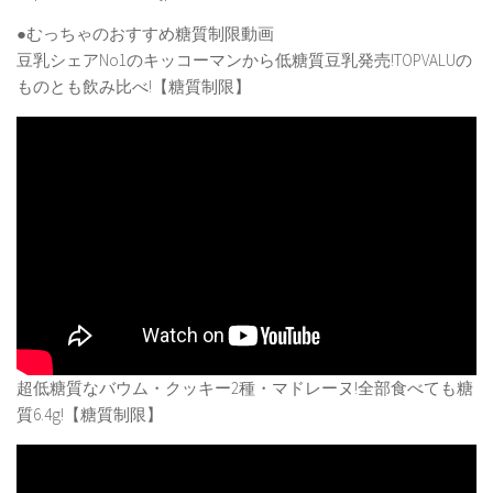
●むっちゃのおすすめ糖質制限動画
豆乳シェアNo1のキッコーマンから低糖質豆乳発売!TOPVALUの
ものとも飲み比べ!【糖質制限】
超低糖質なバウム・クッキー2種・マドレーヌ!全部食べても糖
質6.4g!【糖質制限】