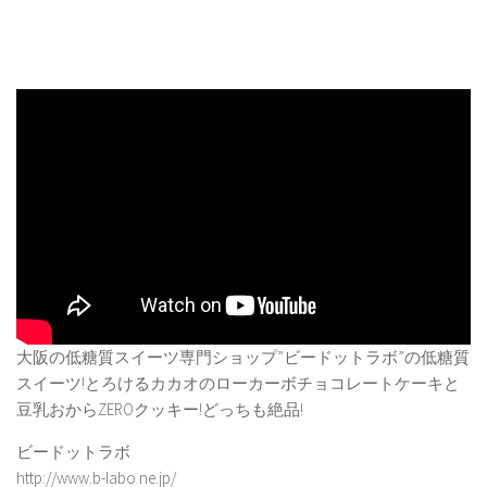
大阪の低糖質スイーツ専門ショップ”ビードットラボ”の低糖質
スイーツ!とろけるカカオのローカーボチョコレートケーキと
豆乳おからZEROクッキー!どっちも絶品!
ビードットラボ
http://www.b-labo.ne.jp/