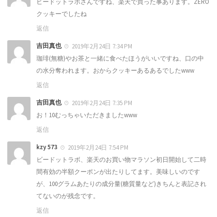
ビードットラボさんですね、楽天で買った事あります。ZERO
クッキーでしたね
返信
吉田真也
2019年2月24日 7:34 PM
珈琲(無糖)やお茶と一緒に食べたほうがいいですね、口の中
の水分奪われます。おからクッキーあるあるでしたwww
返信
吉田真也
2019年2月24日 7:35 PM
お！10むっちゃいただきましたwww
返信
kzy 573
2019年2月24日 7:54 PM
ビードットラボ、楽天のお買い物マラソン初日開始して二時
間有効の半額クーポンが出たりしてます。美味しいのです
が、100グラムあたりの成分量(糖質量など)きちんと表記され
てないのが残念です。
返信