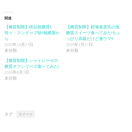
ド
さ
ド
ウ
い
ウ
で
(新
で
開
し
開
き
い
き
関連
ま
ウ
ま
す)
ィ
す)
【糖質制限】絶品低糖質!!
【糖質制限】鎧塚俊彦氏の低
ン
ド
坦々・スンドゥブ味!!相模屋か
糖質スイーツ食べてみた!ちょ
ウ
で
ら
っぴり高級だけど激ウマ!!
開
2018年10月27日
2019年1月27日
き
ま
未分類
未分類
す)
【糖質制限】シャトレーゼの
糖質オフシリーズ食べてみた!
2018年4月7日
未分類
タグ:
スイーツ