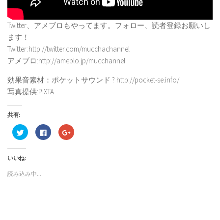
Twitter、アメブロもやってます。フォロー、読者登録お願いし
ます！
Twitter:http://twitter.com/mucchachannel
アメブロ:http://ameblo.jp/mucchannel
効果音素材：ポケットサウンド ? http://pocket-se.info/
写真提供:PIXTA
共有:
ク
Facebook
ク
リ
で
リ
ッ
共
ッ
ク
有
ク
し
す
し
いいね:
て
る
て
Twitter
に
Google+
で
は
で
読み込み中...
共
ク
共
有
リ
有
(新
ッ
(新
し
ク
し
い
し
い
ウ
て
ウ
ィ
く
ィ
ン
だ
ン