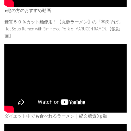
●他の方のおすすめ動画
糖質５０％カット麺使用！【丸源ラーメン】の「辛肉そば」
Hot Soup Ramen with Simmered Pork of MARUGEN RAMEN.【飯動
画】
ダイエット中でも食べれるラーメン｜紀文糖質0ｇ麺