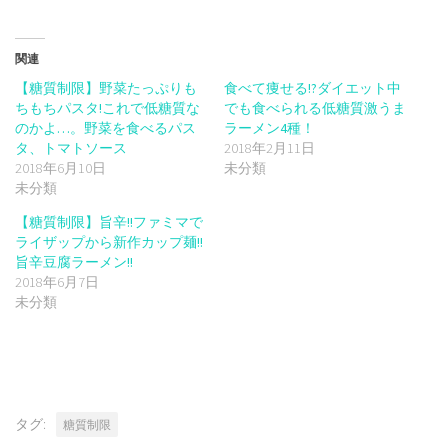
ド
さ
ド
ウ
い
ウ
で
(新
で
開
し
開
き
い
き
関連
ま
ウ
ま
す)
ィ
す)
【糖質制限】野菜たっぷりも
食べて痩せる!?ダイエット中
ン
ド
ちもちパスタ!これで低糖質な
でも食べられる低糖質激うま
ウ
で
のかよ…。野菜を食べるパス
ラーメン4種！
開
タ、トマトソース
2018年2月11日
き
ま
2018年6月10日
未分類
す)
未分類
【糖質制限】旨辛!!ファミマで
ライザップから新作カップ麺!!
旨辛豆腐ラーメン!!
2018年6月7日
未分類
タグ:
糖質制限