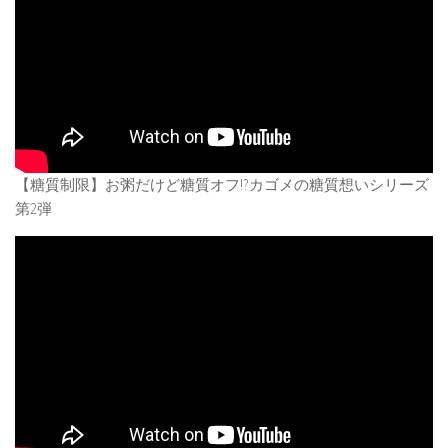
【糖質制限】お粥だけど糖質オフ!?カゴメの糖質想いシリーズ
第2弾