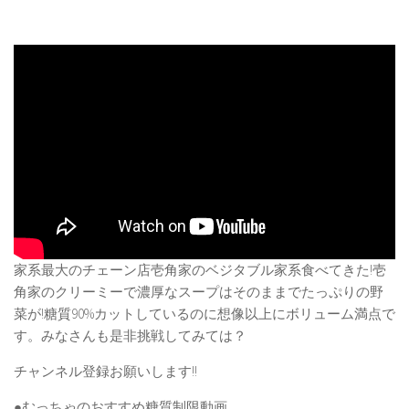
家系最大のチェーン店壱角家のベジタブル家系食べてきた!壱
角家のクリーミーで濃厚なスープはそのままでたっぷりの野
菜が!糖質90%カットしているのに想像以上にボリューム満点で
す。みなさんも是非挑戦してみては？
チャンネル登録お願いします!!
●むっちゃのおすすめ糖質制限動画