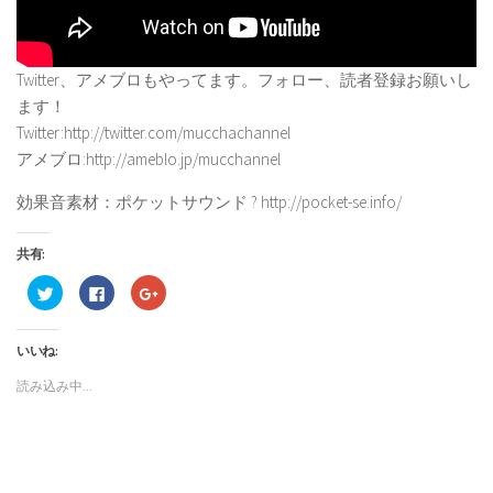
Twitter、アメブロもやってます。フォロー、読者登録お願いし
ます！
Twitter:http://twitter.com/mucchachannel
アメブロ:http://ameblo.jp/mucchannel
効果音素材：ポケットサウンド ? http://pocket-se.info/
共有:
ク
Facebook
ク
リ
で
リ
ッ
共
ッ
ク
有
ク
し
す
し
いいね:
て
る
て
Twitter
に
Google+
で
は
で
読み込み中...
共
ク
共
有
リ
有
(新
ッ
(新
し
ク
し
い
し
い
ウ
て
ウ
ィ
く
ィ
ン
だ
ン