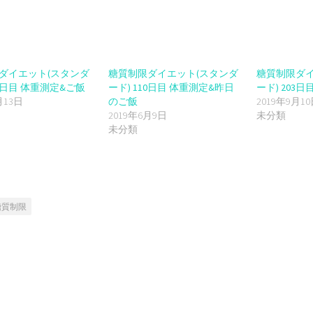
だ
ン
さ
ド
い
ウ
(新
で
し
開
い
き
ウ
ま
ィ
す)
ン
ダイエット(スタンダ
糖質制限ダイエット(スタンダ
糖質制限ダイ
ド
ウ
06日目 体重測定&ご飯
ード) 110日目 体重測定&昨日
ード) 203
で
月13日
のご飯
2019年9月1
開
き
2019年6月9日
未分類
ま
す)
未分類
糖質制限