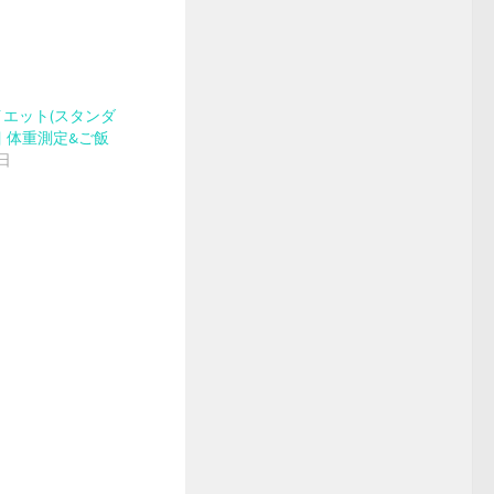
エット(スタンダ
日目 体重測定&ご飯
0日