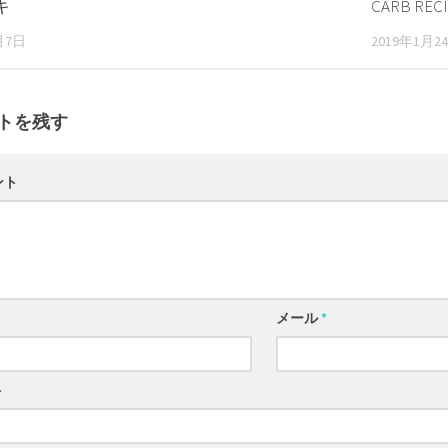
キ
CARB REC
月7日
2019年1月2
トを残す
ント
メール
*
ト