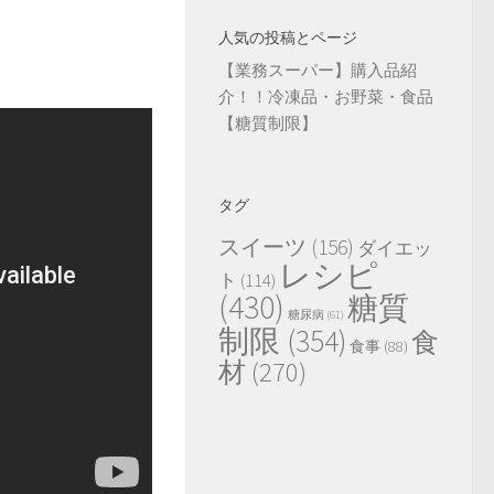
人気の投稿とページ
【業務スーパー】購入品紹
介！！冷凍品・お野菜・食品
【糖質制限】
タグ
スイーツ
(156)
ダイエッ
レシピ
ト
(114)
(430)
糖質
糖尿病
(61)
制限
(354)
食
食事
(88)
材
(270)