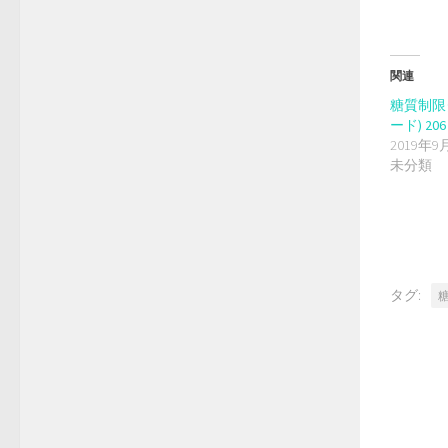
ン
ド
ウ
で
開
き
ま
関連
す)
糖質制限
ード) 2
2019年9
未分類
タグ: