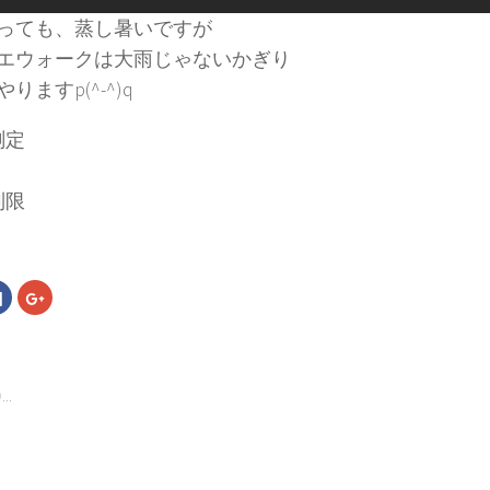
っても、蒸し暑いですが
エウォークは大雨じゃないかぎり
りますp(^-^)q
測定
制限
Facebook
ク
で
リ
共
ッ
有
ク
す
し
る
て
er
に
Google+
は
で
..
ク
共
リ
有
ッ
(新
ク
し
し
い
て
ウ
く
ィ