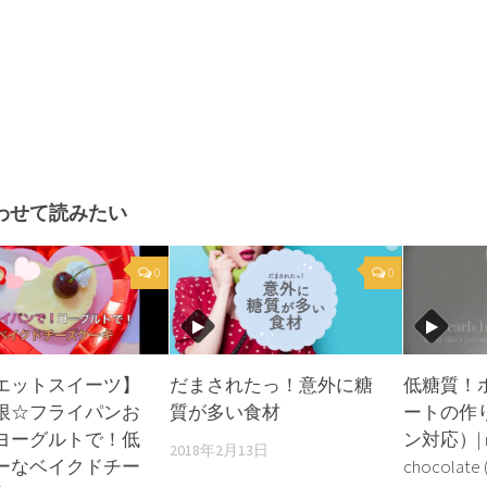
わせて読みたい
0
0
エットスイーツ】
だまされたっ！意外に糖
低糖質！
限☆フライパンお
質が多い食材
ートの作
ヨーグルトで！低
ン対応）| r
2018年2月13日
ーなベイクドチー
chocolate