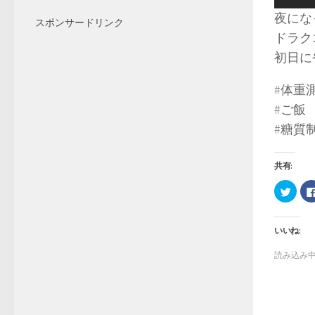
夜にな
スポンサードリンク
ドラク
初日にや
#体重
#ご飯
#糖質
共有:
ク
リ
ッ
ク
し
いいね:
て
Twitt
で
読み込み中.
共
有
(新
し
い
ウ
ィ