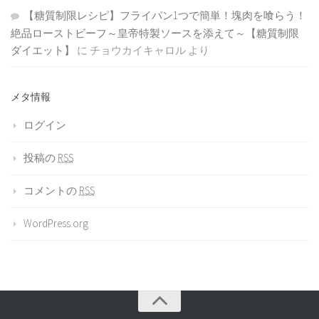
【糖質制限レシピ】フライパン1つで簡単！塊肉を喰らう！
絶品ローストビーフ～皇帝特製ソースを添えて～【糖質制限
ダイエット】
に
チョウカイキャロル
より
メタ情報
ログイン
投稿の
RSS
コメントの
RSS
WordPress.org