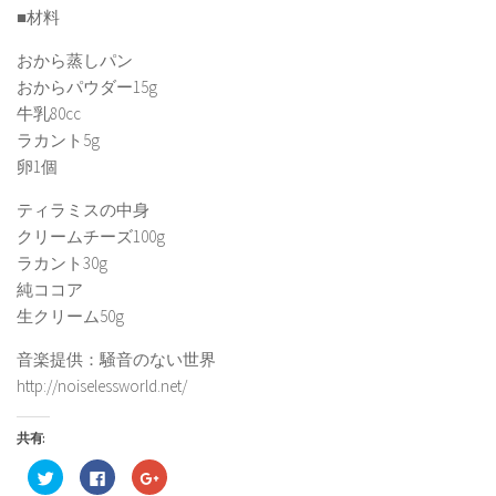
■材料
おから蒸しパン
おからパウダー15g
牛乳80cc
ラカント5g
卵1個
ティラミスの中身
クリームチーズ100g
ラカント30g
純ココア
生クリーム50g
音楽提供：騒音のない世界
http://noiselessworld.net/
共有:
ク
Facebook
ク
リ
で
リ