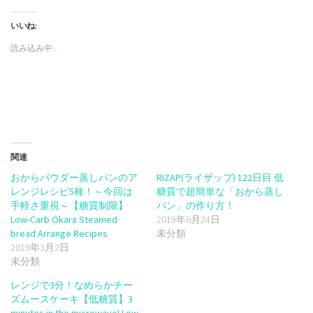
ッ
共
ッ
ク
有
ク
し
す
し
いいね:
て
る
て
Twitter
に
Google+
で
は
で
読み込み中...
共
ク
共
有
リ
有
(新
ッ
(新
し
ク
し
い
し
い
ウ
て
ウ
ィ
く
ィ
ン
だ
ン
ド
さ
ド
ウ
い
ウ
で
(新
で
開
し
開
き
い
き
関連
ま
ウ
ま
す)
ィ
す)
おからパウダー蒸しパンのア
RIZAP(ライザップ) 122日目 低
ン
ド
レンジレシピ5種！～今回は
糖質で超簡単な「おから蒸し
ウ
で
手軽さ重視～【糖質制限】
パン」の作り方！
開
Low-Carb Okara Steamed
2019年6月24日
き
ま
bread Arrange Recipes
未分類
す)
2019年3月2日
未分類
レンジで3分！なめらかチー
ズムースケーキ【低糖質】3
minutes in the microwave! Low