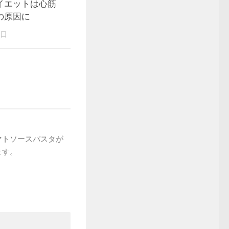
イエットは心筋
の原因に
9日
マトソースパスタが
ます。