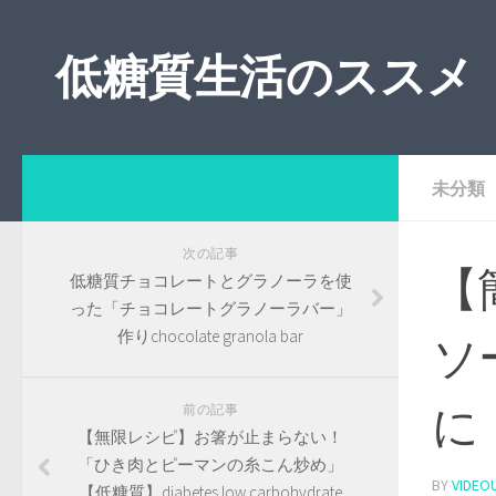
低糖質生活のススメ
未分類
次の記事
【
低糖質チョコレートとグラノーラを使
った「チョコレートグラノーラバー」
作りchocolate granola bar
ソ
に
前の記事
【無限レシピ】お箸が止まらない！
「ひき肉とピーマンの糸こん炒め」
BY
VIDEO
【低糖質】diabetes low carbohydrate