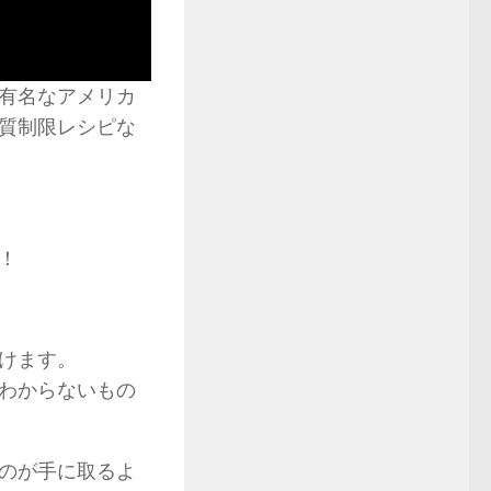
有名なアメリカ
質制限レシピな
！
けます。
わからないもの
のが手に取るよ