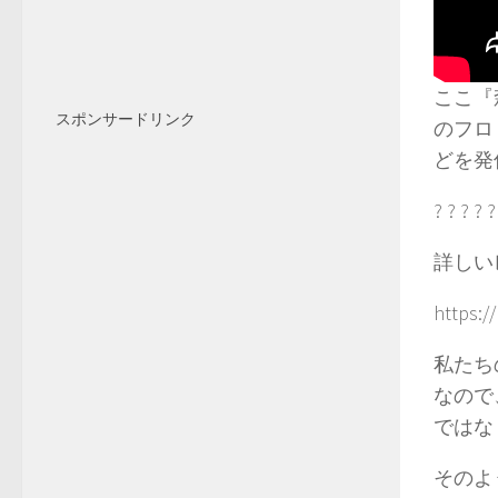
ここ『
スポンサードリンク
のフロ
どを発
? ? ? ? ?
詳しい
https:/
私たち
なので
ではな
そのよ