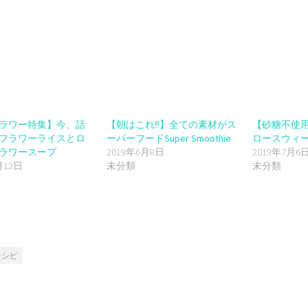
リ
有
ッ
(新
ク
し
し
い
て
ウ
く
ィ
だ
ン
さ
ド
い
ウ
(新
で
し
開
い
き
ウ
ま
ィ
す)
ン
ラワー特集】今、話
【朝はこれ‼️】全ての素材がス
【砂糖不使
ド
ウ
フラワーライスとロ
ーパーフードSuper Smoothie
ロースウィ
で
ラワースープ
2019年6月8日
2019年7月6
開
き
月12日
未分類
未分類
ま
す)
レシピ