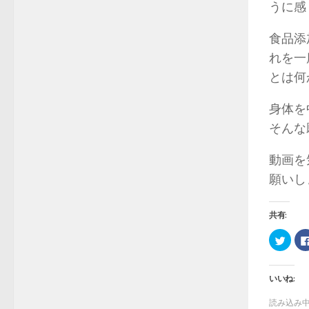
うに感
食品添
れを一
とは何
身体を
そんな
動画を
願いし
共有:
ク
リ
ッ
ク
し
いいね:
て
Twitt
で
読み込み中.
共