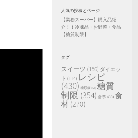
人気の投稿とページ
【業務スーパー】購入品紹
介！！冷凍品・お野菜・食品
【糖質制限】
タグ
スイーツ
(156)
ダイエッ
レシピ
ト
(114)
(430)
糖質
糖尿病
(61)
制限
(354)
食
食事
(88)
材
(270)