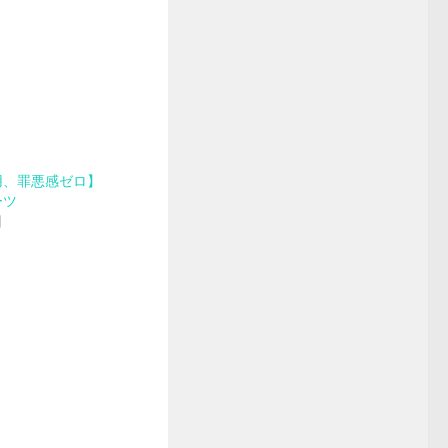
用、罪悪感ゼロ】
ーツ
日