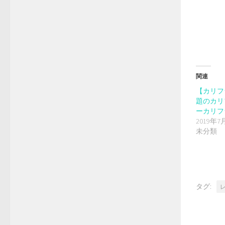
有
(新
し
い
ウ
ィ
ン
ド
ウ
で
開
き
ま
関連
す)
【カリフ
題のカリ
ーカリフ
2019年7
未分類
タグ: