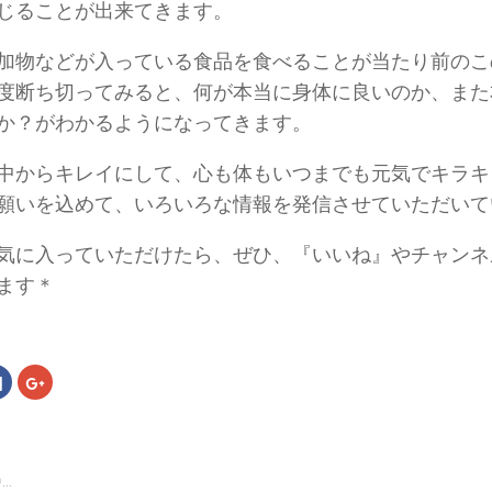
じることが出来てきます。
加物などが入っている食品を食べることが当たり前のこ
度断ち切ってみると、何が本当に身体に良いのか、また
か？がわかるようになってきます。
中からキレイにして、心も体もいつまでも元気でキラキ
願いを込めて、いろいろな情報を発信させていただいて
気に入っていただけたら、ぜひ、『いいね』やチャンネ
ます＊
Facebook
ク
で
リ
共
ッ
有
ク
す
し
る
て
er
に
Google+
は
で
..
ク
共