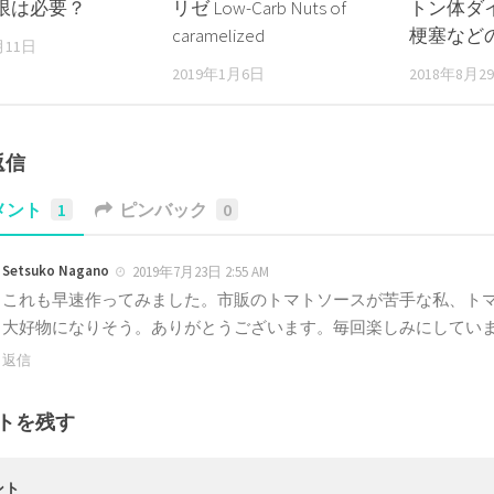
限は必要？
リゼ Low-Carb Nuts of
トン体ダ
caramelized
梗塞など
月11日
2019年1月6日
2018年8月2
返信
メント
1
ピンバック
0
Setsuko Nagano
2019年7月23日 2:55 AM
これも早速作ってみました。市販のトマトソースが苦手な私、ト
大好物になりそう。ありがとうございます。毎回楽しみにしてい
返信
トを残す
ント